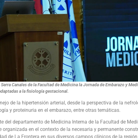
me Serra Canales de la Facultad de Medicina la Jornada de Embarazo y Medi
aptadas a la fisiología gestacional.
ejo de la hipertensión arterial, desde la perspectiva de la nefrol
gía y proteinuria en el embarazo, entre otras temáticas.
nte del departamento de Medicina Interna de la Facultad de Med
organizada en el contexto de la necesaria y permanente constru
idad de La Frontera en sus diversos campos clínicos de la regió