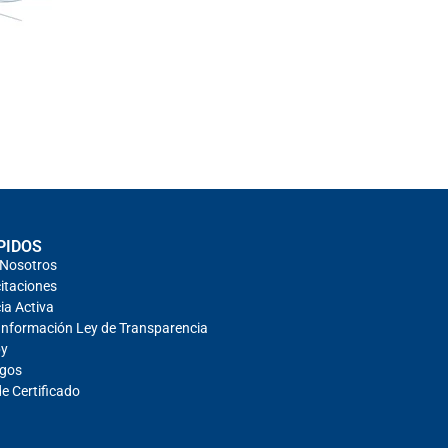
PIDOS
 Nosotros
itaciones
ia Activa
 Información Ley de Transparencia
by
agos
de Certificado