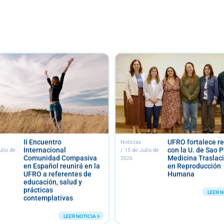
UFRO fortalece relación
Docent
Noticias
Noticias
con la U. de Sao Paulo en
se reún
/
15 de Julio de
/
13 de Julio de
Medicina Traslacional
Salud I
2026
2026
en Reproducción
Medici
Humana
Mapuc
LEER NOTICIA