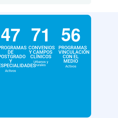
4
7
7
1
5
6
PROGRAMAS
CONVENIOS
PROGRAMAS
DE
Y CAMPOS
VINCULACIÓN
POSTGRADO
CLÍNICOS
CON EL
Y
MEDIO
Urbanos y
ESPECIALIDADES
rurales
Activos
Activos