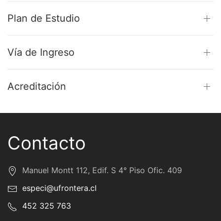
Plan de Estudio
Vía de Ingreso
Acreditación
Contacto
Manuel Montt 112, Edif. S 4° Piso Ofic. 409
especi@ufrontera.cl
452 325 763