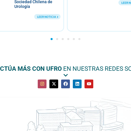
UFRO a re
LEER NOTICIA
educación,
prácticas
contempla
ACTÚA MÁS CON UFRO
EN NUESTRAS REDES S