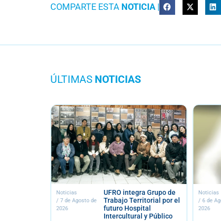
COMPARTE ESTA
NOTICIA
|
ÚLTIMAS
NOTICIAS
 integra Grupo de
Doctor Mario Gorena es
Noticias
jo Territorial por el
entrevistado en
/
6 de Agosto de
ro Hospital
programa Voces del
2026
rcultural y Público
Centenario de la