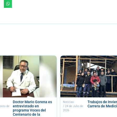
Trabajos de Invierno
II Encuent
Noticias
Noticias
Carrera de Medicina
Internaci
/
24 de Julio de
/
23 de Julio de
Comunida
2026
2026
en Español