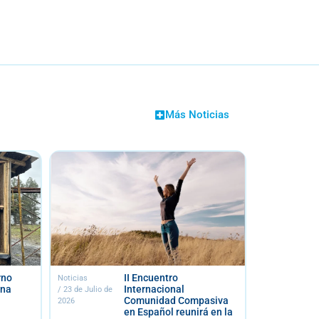
Más Noticias
ro
UFRO fortalece relación
Noticias
Notici
onal
con la U. de Sao Paulo en
/
15 de Julio de
/
13 d
d Compasiva
Medicina Traslacional
2026
2026
 reunirá en la
en Reproducción