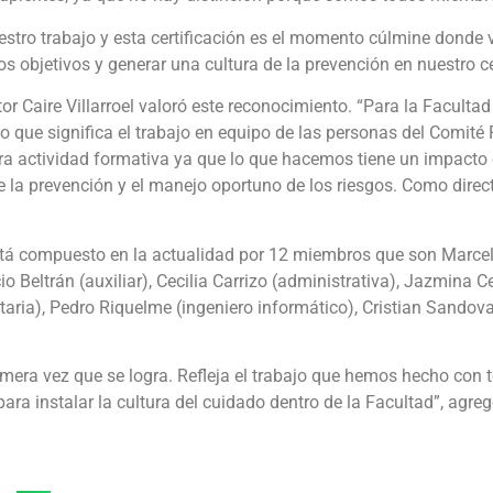
ro trabajo y esta certificación es el momento cúlmine donde 
 objetivos y generar una cultura de la prevención en nuestro ce
tor Caire Villarroel valoró este reconocimiento. “Para la Facult
y lo que significa el trabajo en equipo de las personas del Comité
stra actividad formativa ya que lo que hacemos tiene un impact
e la prevención y el manejo oportuno de los riesgos. Como direct
stá compuesto en la actualidad por 12 miembros que son Marcelo 
o Beltrán (auxiliar), Cecilia Carrizo (administrativa), Jazmina Ceb
taria), Pedro Riquelme (ingeniero informático), Cristian Sando
rimera vez que se logra. Refleja el trabajo que hemos hecho con t
ara instalar la cultura del cuidado dentro de la Facultad”, agre