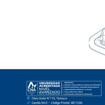
Claro Solar N°115, Temuco
Casilla 54-D – Código Postal: 4811230