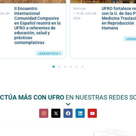
 Encuentro
UFRO fortalece relación
Noticias
ternacional
con la U. de Sao Paulo en
/
15 de Julio de
munidad Compasiva
Medicina Traslacional
2026
 Español reunirá en la
en Reproducción
RO a referentes de
Humana
ucación, salud y
ácticas
LEER NOTICIA
ntemplativas
LEER NOTICIA
ACTÚA MÁS CON UFRO
EN NUESTRAS REDES S