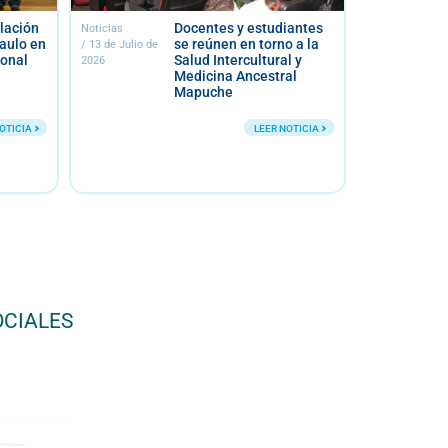
Docentes y estudiantes
Unidad 
Noticias
Noticias
se reúnen en torno a la
Prevenc
/
13 de Julio de
/
10 de Julio de
Salud Intercultural y
Mental 
2026
2026
Medicina Ancestral
Faculta
Mapuche
comienz
centros
agrupa
LEER NOTICIA
estudia
OCIALES