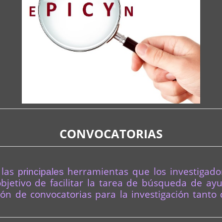
CONVOCATORIAS
 las
herramientas que los investigado
principales
objetivo de facilitar la tarea de búsqueda de ay
ión de convocatorias para la investigación tanto