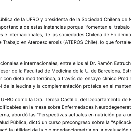
lica de la UFRO y presidenta de la Sociedad Chilena de Nu
portancia de estas instancias porque “fomentan el trabajo c
es e internacionales, de las sociedades Chilena de Epidemi
Trabajo en Ateroesclerosis (ATEROS Chile), lo que fortale
cionales e internacionales, entre ellos al Dr. Ramón Estruch
ofesor de la Facultad de Medicina de la U. de Barcelona. Es
 con dieta mediterránea, a través del ensayo clínico Pred
l de la leucina y la complementación proteica en el mante
UFRO como la Dra. Teresa Castillo, del Departamento de 
dificables en la mesa sobre Enfermedades Neurodegenerativa
na, abordó las "Perspectivas actuales en nutrición para un
Salud Pública, dictó un curso precongreso sobre la "Aplicac
có la utilidad de la bioimpedanciometría en la evaluación 