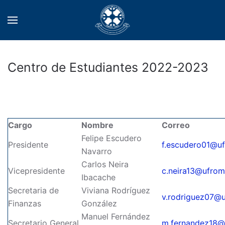
Centro de Estudiantes 2022-2023
Cargo
Nombre
Correo
Felipe Escudero
Presidente
f.escudero01@uf
Navarro
Carlos Neira
Vicepresidente
c.neira13@ufroma
Ibacache
Secretaria de
Viviana Rodríguez
v.rodriguez07@u
Finanzas
González
Manuel Fernández
Secretario General
m.fernandez18@u