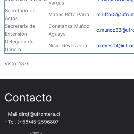
Vargas
Secretario de
Matías Riffo Parra
m.riffo07@ufroma
Actas
Secretaria de
Constanza Muñoz
c.munoz63@ufro
Extensión
Aguayo
Delegada de
Nisiel Reyes Jara
n.reyes04@ufrom
Género
Visto: 1376
Contacto
- Mail
dirqf@ufrontera.cl
- Tel. (+56)45-2596807