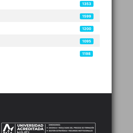
1353
1599
1200
1095
1198