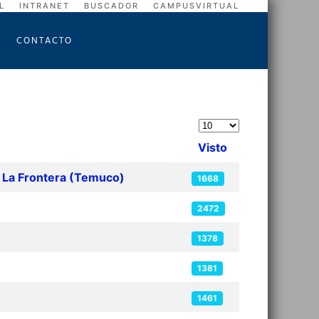
L
INTRANET
BUSCADOR
CAMPUSVIRTUAL
CONTACTO
Cantidad a mostrar
Visto
e La Frontera (Temuco)
1668
2472
1378
1381
1461