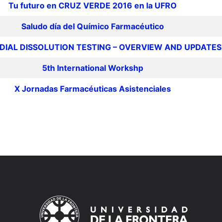
Tu futuro en CRUZ VERDE 2016 en la UFRO
Saludo día del Químico Farmacéutico
IAL DISSOLUTION TESTING – OVERVIEW AND UPDATES
5th International Workshp
X Jornadas Farmacéuticas Asistenciales