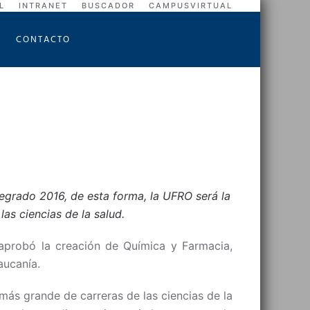
L
INTRANET
BUSCADOR
CAMPUSVIRTUAL
CONTACTO
regrado 2016, de esta forma, la UFRO será la
las ciencias de la salud.
 aprobó la creación de Química y Farmacia,
aucanía.
más grande de carreras de las ciencias de la