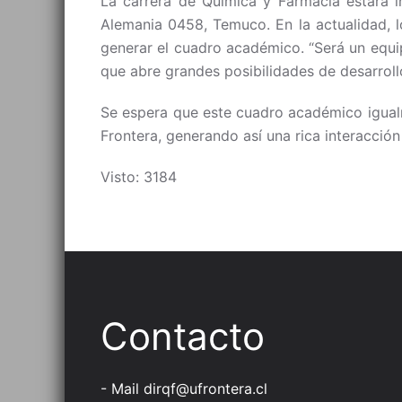
La carrera de Química y Farmacia estará in
Alemania 0458, Temuco. En la actualidad, lo
generar el cuadro académico. “Será un equip
que abre grandes posibilidades de desarroll
Se espera que este cuadro académico igualm
Frontera, generando así una rica interacción 
Visto: 3184
Contacto
- Mail
dirqf@ufrontera.cl