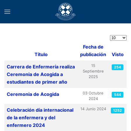
Cantidad
Fecha de
Título
publicación
Visto
Tabla de artículos
15
Carrera de Enfermería realiza
254
Septiembre
Ceremonia de Acogida a
2025
estudiantes de primer año
03 Octubre
Ceremonia de Acogida
544
2024
14 Junio 2024
Celebración día internacional
1252
de la enfermera y del
enfermero 2024