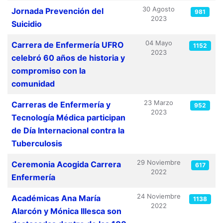
30 Agosto
Jornada Prevención del
981
2023
Suicidio
04 Mayo
Carrera de Enfermería UFRO
1152
2023
celebró 60 años de historia y
compromiso con la
comunidad
23 Marzo
Carreras de Enfermería y
952
2023
Tecnología Médica participan
de Día Internacional contra la
Tuberculosis
29 Noviembre
Ceremonia Acogida Carrera
617
2022
Enfermería
24 Noviembre
Académicas Ana María
1138
2022
Alarcón y Mónica Illesca son