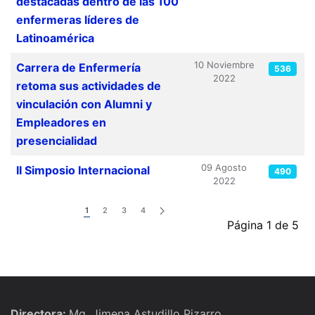
destacadas dentro de las 100
enfermeras líderes de
Latinoamérica
10 Noviembre
Carrera de Enfermería
536
2022
retoma sus actividades de
vinculación con Alumni y
Empleadores en
presencialidad
09 Agosto
II Simposio Internacional
490
2022
1
2
3
4
Página 1 de 5
Directora:
Mg. Jimena Astudillo Pizarro