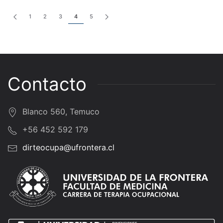
1
2
3
4
5
Contacto
Blanco 560, Temuco
+56 452 592 179
dirteocupa@ufrontera.cl