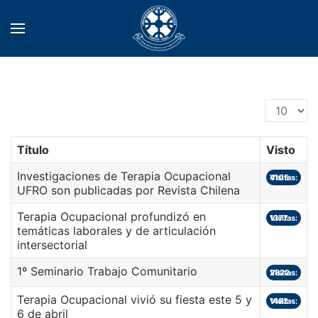
Cantidad 
Título
Visto
Investigaciones de Terapia Ocupacional
Visitas: 4105
UFRO son publicadas por Revista Chilena
Terapia Ocupacional profundizó en
Visitas: 1377
temáticas laborales y de articulación
intersectorial
1º Seminario Trabajo Comunitario
Visitas: 2822
Terapia Ocupacional vivió su fiesta este 5 y
Visitas: 1482
6 de abril