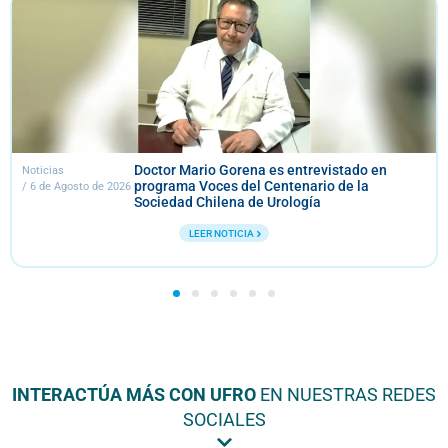
rio Gorena es entrevistado en
Trabajos de
Noticias
Voces del Centenario de la
/
24 de Julio de 2026
Chilena de Urología
LE
EER NOTICIA
INTERACTÚA MÁS CON UFRO
EN NUESTRAS REDES
SOCIALES